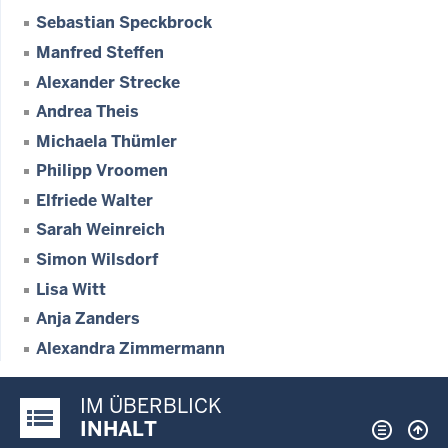
Sebastian Speckbrock
Manfred Steffen
Alexander Strecke
Andrea Theis
Michaela Thümler
Philipp Vroomen
Elfriede Walter
Sarah Weinreich
Simon Wilsdorf
Lisa Witt
Anja Zanders
Alexandra Zimmermann
IM ÜBERBLICK
Justiz-Portal im Überblick:
INHALT