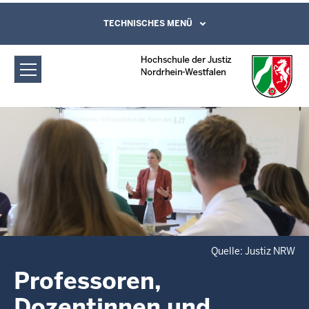
Direkt zum Inhalt
Hochschule der Justiz Nordrhein-
TECHNISCHES MENÜ
Leichte Sprache, Gebärdensprachenvideo
und Kontaktformular
Westfalen: Professoren, Dozentinnen
und Dozenten
Quelle: Justiz NRW
Professoren,
Dozentinnen und