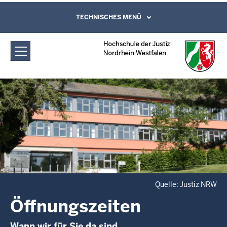
Direkt zum Inhalt
Hochschule der Justiz Nordrhein-
TECHNISCHES MENÜ
Leichte Sprache, Gebärdensprachenvideo
und Kontaktformular
Westfalen: Öffnungszeiten
Quelle: Justiz NRW
Öffnungszeiten
Wann wir für Sie da sind